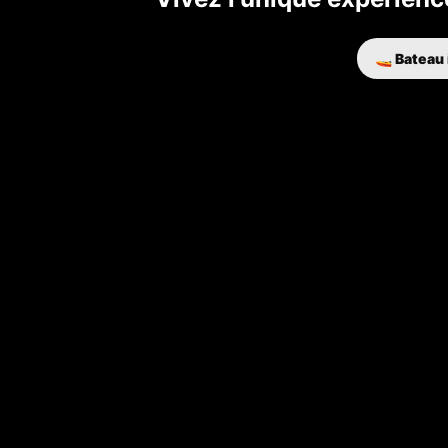
🚤 Bateau 