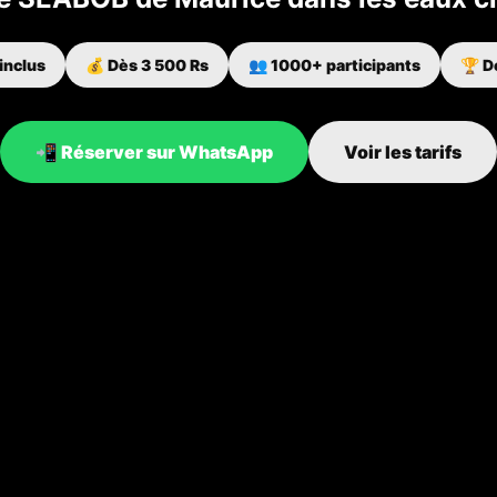
inclus
💰 Dès 3 500 Rs
👥 1000+ participants
🏆 D
📲 Réserver sur WhatsApp
Voir les tarifs