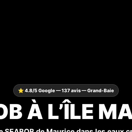
⭐ 4.8/5 Google — 137 avis — Grand-Baie
B À L’ÎLE M
e SEABOB de Maurice dans les eaux cr